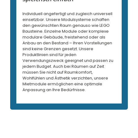
Spielerisch
Individuell angefertigt und zugleich universell
einfach
einsetzbar. Unsere Modulsysteme schaffen
den gewünschten Raum genauso wie LEGO
Individuell
Bausteine. Einzelne Module oder komplexe
angefertigt und
modulare Gebäude, freistehend oder als
zugleich universell
Anbau an den Bestand – Ihren Vorstellungen
einsetzbar. Unsere
sind keine Grenzen gesetzt. Unsere
Modulsysteme
Produktlinien sind für jeden
schaffen den
Verwendungszweck geeignet und passen zu
gewünschten Raum
jedem Budget. Auch bei Räumen auf Zeit
genauso wie LEGO
müssen Sie nicht auf Raumkomfort,
Bausteine. Einzelne
Wohlfühlen und Ästhetik verzichten, unsere
Module oder
Mietmodule ermöglichen eine optimale
komplexe modulare
Anpassung an Ihre Bedürfnisse.
Gebäude,
freistehend oder als
Anbau an den
Bestand – Ihren
Vorstellungen sind
keine Grenzen
gesetzt. Unsere
Produktlinien sind für